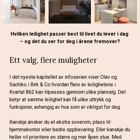
Du kan sette ditt eget preg på boligen eller velge blant 
ferdig sammensatte løsninger utviklet av fagfolk. Slik 
får du en helhet som fungerer – fra første kaffekopp 
om morgenen til du lukker døren bak deg om kvelden.
Hvilken leilighet passer best til livet du lever i dag 
– og det du ser for deg i årene fremover?
Se kapittel 7: Interiør
Ett valg, flere muligheter
Her forteller Anne May fra PrivatMegleren mer om 
tankene bak de ulike konseptene – fra varme og lune 
fargevalg til lysere og mer moderne kombinasjoner.
I det nyeste kapitellet av infoserien viser Olav og 
Sachiko i Birk & Co hvordan flere av leilighetene i 
Enten du vet akkurat hva du liker, eller ønsker hjelp til å 
Kvartal B62 kan tilpasses gjennom ulike planvalg. Det 
finne det rette uttrykket, får du et gjennomført hjem som 
betyr at samme leilighet kan få ulike uttrykk og 
føles som ditt.
funksjoner, avhengig av hva som er viktigst for deg.
Episoden finner du her 👇🏼
Kanskje ønsker du et ekstra soverom, plass til 
hjemmekontor eller bedre oppbevaring. Eller kanskje du 
heller vil prioritere en større og mer åpen stue. Med 