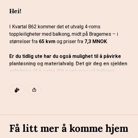
mulighetene dine før du tar neste steg.
Hei!
Book en uforpliktende samtale med oss! 
Trykk her
I Kvartal B62 kommer det et utvalg 4-roms 
👇🏼
toppleiligheter med balkong, midt på Bragernes – i 
størrelser fra 
65 kvm
 og priser fra 
7,3 MNOK
. 
Ja, jeg er interessert!
Er du tidlig ute har du også mulighet til å påvirke 
planløsning og materialvalg
.
 Det gir deg en sjelden 
anledning til å sette ditt eget preg på boligen.
Dette er boliger med enda mer av det som betyr noe i 
DEN POSTEN HAR
KLAPP
hverdagen: god størrelse, attraktive plasseringer og 
planløsninger som gir romfølelse utover det vanlige. 
Denne posten ble publisert for
Flere ligger i prosjektets fine hjørner, med lys, luft og 
god utsikt over byen.
Få litt mer å komme hjem 
Registrer din interesse litt lenger ned, så er du blant de 
første som får mulighet til å velge når forhåndssalget 