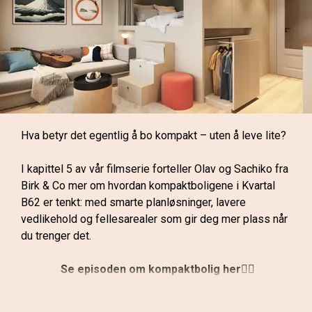
Hvordan ønsker du å bo?
Finn løsningen som passer deg
Ta gjerne kontakt med megler dersom du vil vite mer 
om interiørkonseptene eller boligene i prosjektet!
I Boligmatch kan du utforske ulike leilighetsstørrelser, 
Hva betyr det egentlig å bo kompakt – uten å leve lite?
planløsninger og valg, og få et bedre bilde av hvilke 
løsninger som passer dine behov, ønsker og planer.
I kapittel 5 av vår filmserie forteller Olav og Sachiko fra 
Birk & Co mer om hvordan kompaktboligene i Kvartal 
Prøv Boligmatch her:
B62 er tenkt: med smarte planløsninger, lavere 
vedlikehold og fellesarealer som gir deg mer plass når 
du trenger det.
Hvordan ønsker du å bo?
 Se episoden om kompaktbolig her
👇🏼
Har du spørsmål om en bestemt leilighet, et planvalg 
eller hvilke muligheter som finnes? Ta kontakt med 