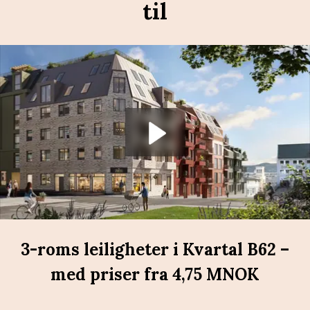
til
starter.
Åpne k
Spill av videoen
3-roms leiligheter i Kvartal B62 – 
med priser fra 4,75 MNOK
Se bilder
:
Interiørstilen 
Kontrast
 gir toppleilighetene et 
gjennomført og påkostet uttrykk, med materialvalg som 