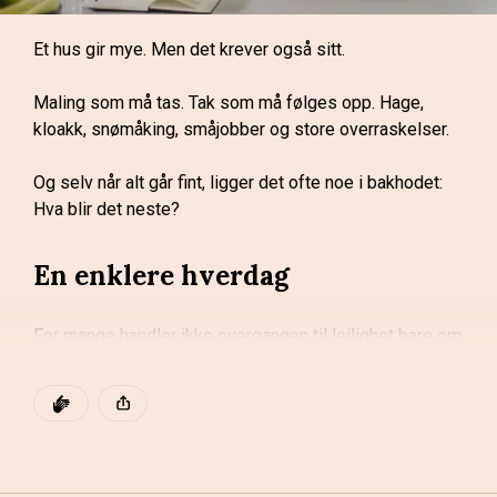
Et hus gir mye. Men det krever også sitt.
Maling som må tas. Tak som må følges opp. Hage, 
Spill av videoen
kloakk, snømåking, småjobber og store overraskelser.
Og selv når alt går fint, ligger det ofte noe i bakhodet: 
Hva blir det neste?
En enklere hverdag
Følg med videre
For mange handler ikke overgangen til leilighet bare om 
å bo mindre. Det handler om å få en enklere hverdag.
I kapitlene fremover møter du også Katrin, en av 
arkitektene bak prosjektet, og Morten og Anne-May i 
DEN POSTEN HAR
KLAPP
I Kvartal B62 får du et nytt hjem midt på Bragernes, uten 
PrivatMegleren. Sammen tar vi deg gjennom 
egen hage, tak eller innkjørsel å ta vare på. 
Denne posten ble publisert for
beliggenhet, arkitektur, planløsninger, interiør, delemeter 
Fellesutgiftene dekker det praktiske, og du får mer 
og kjøpsprosessen.
forutsigbarhet i hverdagen.