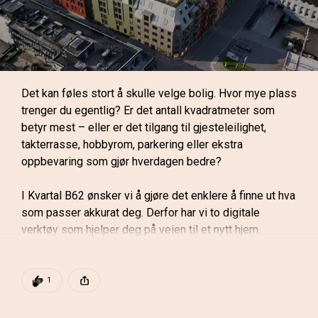
En kompaktbolig handler ikke om å ofre noe. Det 
handler om å velge smartere.
For deg som skal kjøpe din første bolig, betyr det en 
Det kan føles stort å skulle velge bolig. Hvor mye plass 
gjennomtenkt planløsning med plass til det du faktisk 
trenger du egentlig? Er det antall kvadratmeter som 
trenger – uten at du betaler for kvadratmeter du ikke 
betyr mest – eller er det tilgang til gjesteleilighet, 
bruker.
takterrasse, hobbyrom, parkering eller ekstra 
oppbevaring som gjør hverdagen bedre?
For deg som vil forenkle livet, betyr det mindre å 
vedlikeholde, mindre å rengjøre og mer tid til det som 
I Kvartal B62 ønsker vi å gjøre det enklere å finne ut hva 
betyr noe. Et hjem som gjør hverdagen enklere, uten at 
som passer akkurat deg. Derfor har vi to digitale 
du må gi slipp på komforten.
verktøy som hjelper deg på veien til et nytt hjem.
Mer plass når du trenger det
Først: Hva er viktigst for deg i et 
DEN POSTEN HAR
1 KLAPP
1
nytt hjem?
I Kvartal B62 får du ikke bare din egen leilighet. Du får 
Denne posten ble publisert for
også tilgang til delemeter – fellesarealer som utvider 