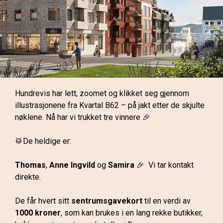
Hundrevis har lett, zoomet og klikket seg gjennom 
illustrasjonene fra Kvartal B62 – på jakt etter de skjulte 
nøklene. Nå har vi trukket tre vinnere 🎉
🥁De heldige er:
Thomas
, 
Anne Ingvild
 og 
Samira
 🎉  Vi tar kontakt 
direkte.
De får hvert sitt 
sentrumsgavekort
 til en verdi av 
1000
 kroner
, som kan brukes i en lang rekke butikker, 