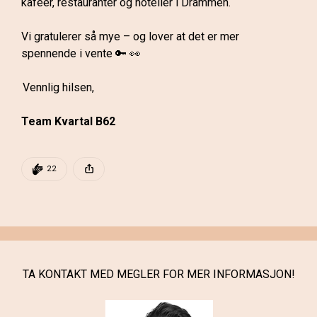
kaféer, restauranter og hoteller i Drammen.
Vi gratulerer så mye – og lover at det er mer 
spennende i vente 🔑 👀
 Vennlig hilsen,  
Team Kvartal B62 
DEN POSTEN HAR
22 KLAPPER
22
Denne posten ble publisert for
TA KONTAKT MED MEGLER FOR MER INFORMASJON!