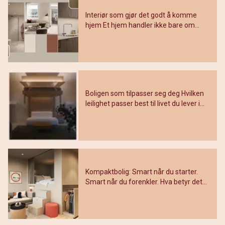
Interiør som gjør det godt å komme
hjem Et hjem handler ikke bare om
Utdrag fra innlegg: Interiør som gjør d
hvordan det ser ut, men om hvordan
Denne posten ble publisert for
det føles å være der. I den nyeste
episoden av
Dette er en lenke til et innlegg.
Boligen som tilpasser seg deg Hvilken
leilighet passer best til livet du lever i
Utdrag fra innlegg: Boligen som tilpasser
dag – og det du ser for deg i årene
Denne posten ble publisert for
fremover? Ett valg, flere mulighet
Dette er en lenke til et innlegg.
Kompaktbolig: Smart når du starter.
Smart når du forenkler. Hva betyr det
Utdrag fra innlegg: Kompaktbolig: Smart 
egentlig å bo kompakt – uten å leve
Denne posten ble publisert for
lite? I kapittel 5 av vår filmserie forte